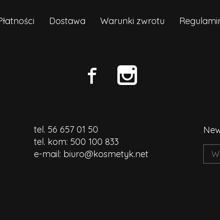
Płatności
Dostawa
Warunki zwrotu
Regulami


tel. 56 657 01 50
News
tel. kom:
500 100 833
e-mail:
biuro@kosmetyk.net