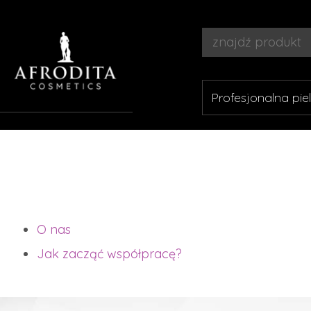
Profesjonalna p
O nas
Jak zacząć współpracę?