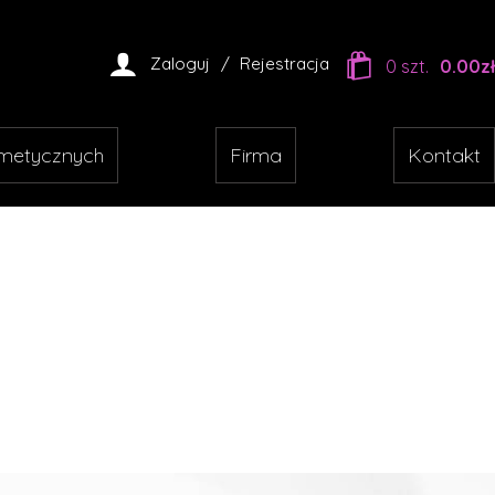

Zaloguj
Rejestracja
0
szt.
0.00
zł
smetycznych
Firma
Kontakt