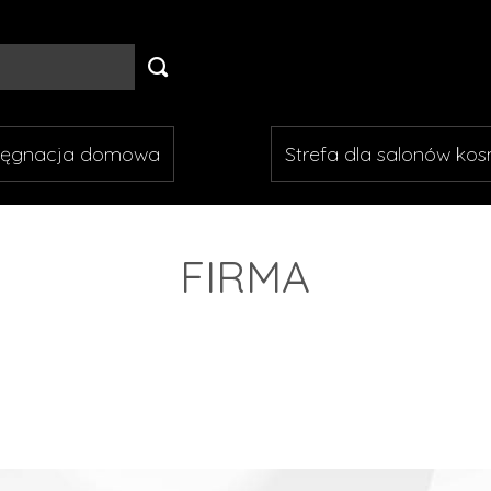
ielęgnacja domowa
Strefa dla salonów ko
FIRMA